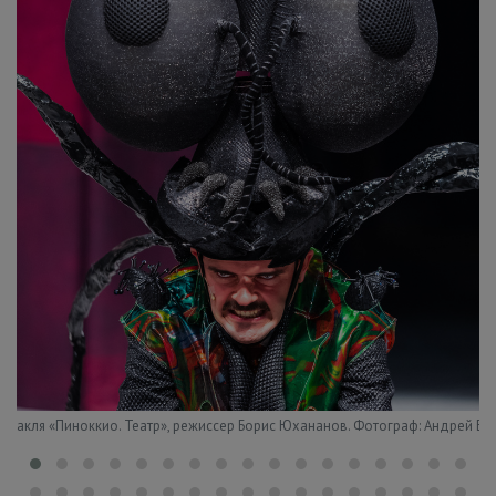
‹
ектакля «Пиноккио. Театр», режиссер Борис Юхананов. Фотограф: Андрей Б