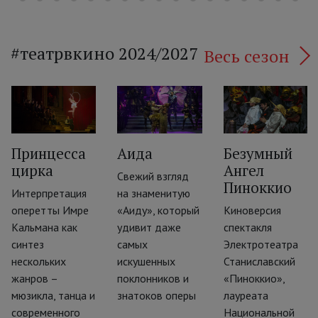
#театрвкино 2024/2027
Весь сезон
Принцесса
Аида
Безумный
цирка
Ангел
Свежий взгляд
Пиноккио
‹
Интерпретация
на знаменитую
оперетты Имре
«Аиду», который
Киноверсия
Кальмана как
удивит даже
спектакля
синтез
самых
Электротеатра
нескольких
искушенных
Станиславский
жанров –
поклонников и
«Пиноккио»,
мюзикла, танца и
знатоков оперы
лауреата
современного
Национальной