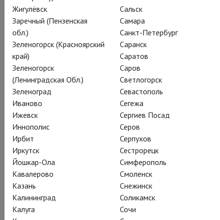
Жигулёвск
Сальск
Заречный (Пензенская
Самара
обл.)
Санкт-Петербург
Безумный Ангел
Зеленогорск (Красноярский
Саранск
край)
Саратов
Пиноккио
Зеленогорск
Саров
(Ленинградская Обл.)
Светлогорск
Pinocchio
Зеленоград
Севастополь
Иваново
Сегежа
Киноверсия спектакля Электротеатра
Ижевск
Сергиев Посад
Станиславский «Пиноккио», лауреата
Иннополис
Серов
Национальной премии «Золотая Маска»-2021
Ирбит
Серпухов
Иркутск
Сестрорецк
Фильм сделан на основе двух спектаклей Бориса
Йошкар-Ола
Симферополь
Юхананова «Пиноккио. Лес» и «Пиноккио. Театр»,
Кавалерово
Смоленск
поставленных в Электротеатре Станиславский по пьесе
Казань
Снежинск
Андрея Вишневского «Безумный ангел Пиноккио», в
Калининград
Соликамск
которых сказка превращается в философское фэнтези.
Калуга
Сочи