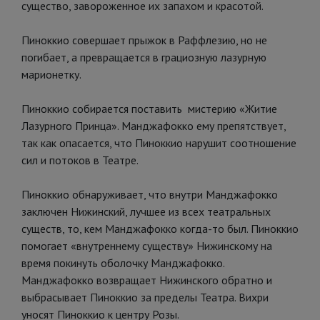
существо, завороженное их запахом и красотой.
Пиноккио совершает прыжок в Раффлезию, но не
погибает, а превращается в грациозную лазурную
марионетку.
Пиноккио собирается поставить мистерию «Житие
Лазурного Принца». Манджафокко ему препятствует,
так как опасается, что Пиноккио нарушит соотношение
сил и потоков в Театре.
Пиноккио обнаруживает, что внутри Манджафокко
заключен Нижинский, лучшее из всех театральных
существ, то, кем Манджафокко когда-то был. Пиноккио
помогает «внутреннему существу» Нижинскому на
время покинуть оболочку Манджафокко.
Манджафокко возвращает Нижинского обратно и
выбрасывает Пиноккио за пределы Театра. Вихри
уносят Пиноккио к центру Розы.