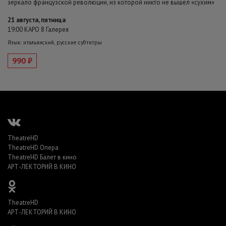
зеркало французской революции, из которой никто не вышел «сухим»
21 августа, пятница
19:00 КАРО 8 Галерея
Язык: итальянский, русские субтитры
990 ₽
TheatreHD
TheatreHD Опера
TheatreHD Балет в кино
АРТ-ЛЕКТОРИЙ В КИНО
TheatreHD
АРТ-ЛЕКТОРИЙ В КИНО