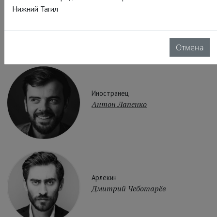
Нижний Тагил
Старичок, Король
Владимир Коренев
Отмена
Иностранец
Антон Лапенко
Арлекин
Дмитрий Чеботарёв