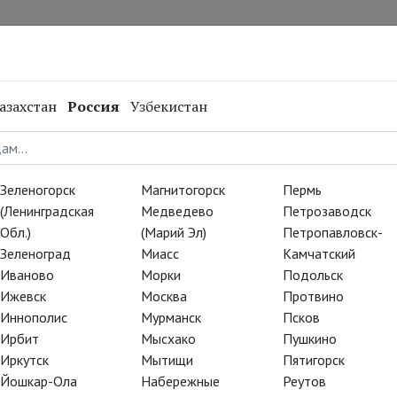
нал
Репертуар
Спецпроекты
Онлайн
азахстан
Россия
Узбекистан
Забыли пароль?
If you
E-mail
*
are a
Зеленогорск
Магнитогорск
Пермь
human,
(Ленинградская
Медведево
Петрозаводск
ignore
Обл.)
(Марий Эл)
Петропавловск-
this
Зеленоград
Миасс
Камчатский
field
Иваново
Морки
Подольск
Войти
Ижевск
Москва
Протвино
Регистрация
Иннополис
Мурманск
Псков
Не получили подтверждение?
Ирбит
Мысхако
Пушкино
Иркутск
Мытищи
Пятигорск
Йошкар-Ола
Набережные
Реутов