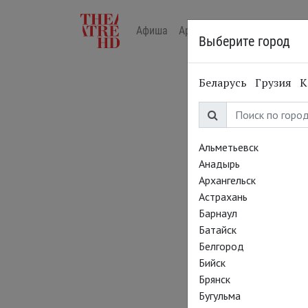
Афиша
Арт-лекторий в кино
Жур
Выберите город
Беларусь
Грузия
К
Альметьевск
Анадырь
Архангельск
Астрахань
Барнаул
Батайск
Белгород
Бийск
Брянск
Бугульма