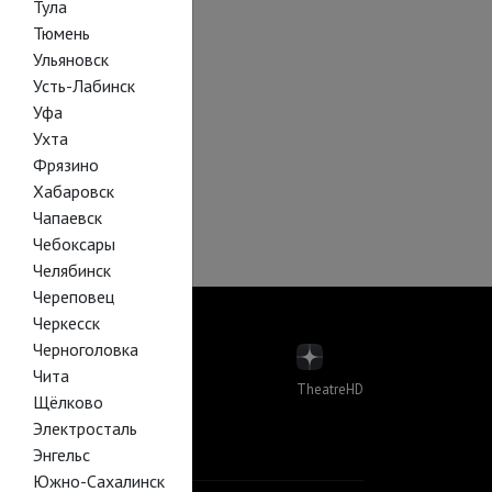
Тула
Тюмень
Ульяновск
Усть-Лабинск
Уфа
Ухта
Фрязино
Хабаровск
Чапаевск
Чебоксары
Челябинск
Череповец
Черкесск
Черноголовка
Чита
TheatreHD
Щёлково
пера
Электросталь
лет в кино
Й В КИНО
Энгельс
Южно-Сахалинск