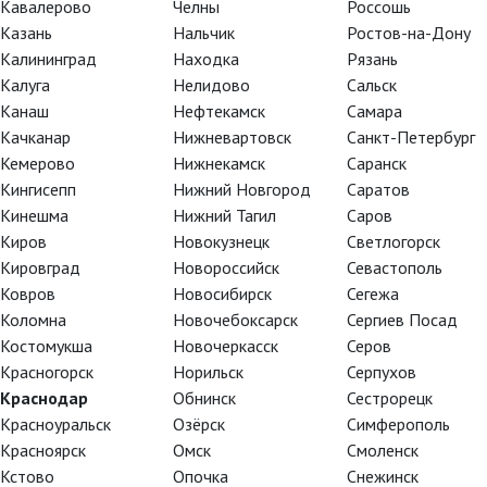
Кавалерово
Челны
Россошь
Казань
Нальчик
Ростов-на-Дону
Калининград
Находка
Рязань
Калуга
Нелидово
Сальск
Канаш
Нефтекамск
Самара
Качканар
Нижневартовск
Санкт-Петербург
Кемерово
Нижнекамск
Саранск
Кингисепп
Нижний Новгород
Саратов
Кинешма
Нижний Тагил
Саров
Киров
Новокузнецк
Светлогорск
Кировград
Новороссийск
Севастополь
Ковров
Новосибирск
Сегежа
Коломна
Новочебоксарск
Сергиев Посад
Костомукша
Новочеркасск
Серов
Красногорск
Норильск
Серпухов
TheatreHD
TheatreHD
Краснодар
Обнинск
Сестрорецк
АРТ-ЛЕКТОРИЙ В КИНО
TheatreHD О
Красноуральск
Озёрск
Симферополь
TheatreHD Ба
АРТ-ЛЕКТОРИ
Красноярск
Омск
Смоленск
Кстово
Опочка
Снежинск