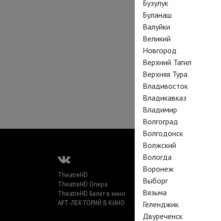
Бузулук
Буланаш
Валуйки
Великий
Новгород
Верхний Тагил
Верхняя Тура
Владивосток
Владикавказ
Владимир
Волгоград
Волгодонск
Волжский
Вологда
Воронеж
TheatreHD
Выборг
TheatreHD Опера
Вязьма
TheatreHD Балет в кино
АРТ-ЛЕКТОРИЙ В КИНО
Геленджик
Двуреченск