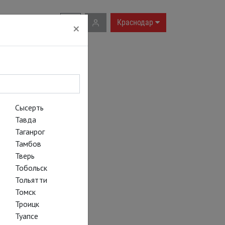
RU
|
EN
Краснодар
×
Сысерть
Тавда
Таганрог
Тамбов
Тверь
Тобольск
Тольятти
Томск
Троицк
Туапсе