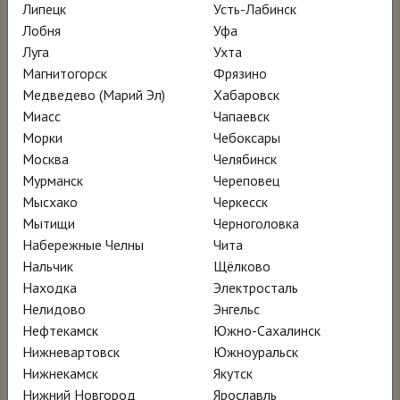
Липецк
Усть-Лабинск
НАГРАДЫ
Лобня
Уфа
Луга
Ухта
Премия Общества киносценаристов
Магнитогорск
Фрязино
Испании (CEC) – лучший
Медведево (Марий Эл)
Хабаровск
документальный фильм
Миасс
Чапаевск
Морки
Чебоксары
Номинация на премию «Гойя» –
Москва
Челябинск
лучший документальный фильм
Мурманск
Череповец
Премия им. Хосе Марии Форке –
Мысхако
Черкесск
лучший документальный фильм
Мытищи
Черноголовка
Набережные Челны
Чита
Нальчик
Щёлково
Находка
Электросталь
Нелидово
Энгельс
Нефтекамск
Южно-Сахалинск
Нижневартовск
Южноуральск
Нижнекамск
Якутск
Нижний Новгород
Ярославль