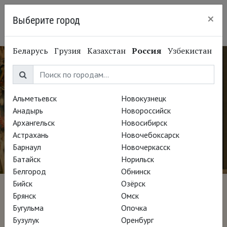
×
Выберите город
Краснодар
Беларусь
Грузия
Казахстан
Россия
Узбекистан
Альметьевск
Новокузнецк
Анадырь
Новороссийск
Архангельск
Новосибирск
Астрахань
Новочебоксарск
Барнаул
Новочеркасск
Батайск
Норильск
Белгород
Обнинск
Бийск
Озёрск
Босх: Сад сновидений
Брянск
Омск
Бугульма
Опочка
Бузулук
Оренбург
Режиссёр Хосе Луис Лопес-Линарес