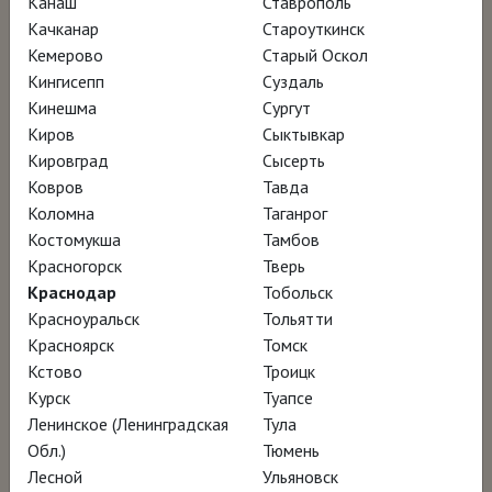
Канаш
Ставрополь
композитор Людовико Эйнауди, проводят
Качканар
Староуткинск
Кемерово
Старый Оскол
неожиданные параллели с другими
Кингисепп
Суздаль
произведениями и даже видами искусства
Кинешма
Сургут
и рассказывают о том, какое влияние Босх
Киров
Сыктывкар
и причудливые, фантастические и подчас
Кировград
Сысерть
Ковров
Тавда
страшные образы «Сада земных
Коломна
Таганрог
наслаждений» оказали на их творчество.
Костомукша
Тамбов
Красногорск
Тверь
Запись лекции руководителя отдела
Краснодар
Тобольск
Красноуральск
Тольятти
культуры Института Сервантеса в
Красноярск
Томск
Москве, искусствоведа, испаниста
Кстово
Троицк
ТАТЬЯНЫ ПИГАРЁВОЙ перед фильмом
Курск
Туапсе
«БОСХ: САД СНОВИДЕНИЙ»
Ленинское (Ленинградская
Тула
Обл.)
Тюмень
Лесной
Ульяновск