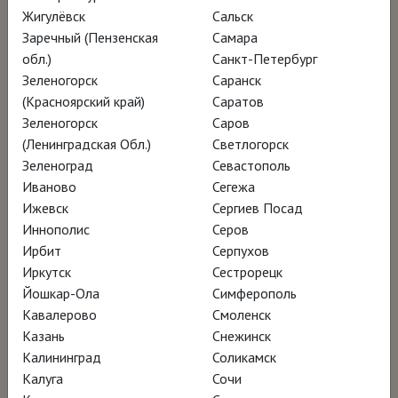
Жигулёвск
Сальск
человека, и земные удовольствия, и
Заречный (Пензенская
Самара
пугающие картины адских мук.
обл.)
Санкт-Петербург
Зеленогорск
Саранск
Съёмки проходили на юбилейной выставке
(Красноярский край)
Саратов
Зеленогорск
Саров
Иеронима Босха в Прадо и в музейном
(Ленинградская Обл.)
Светлогорск
«закулисье»: в фильме вы увидите
Зеленоград
Севастополь
уникальные кадры реставрации «Сада
Иваново
Сегежа
земных наслаждений» и даже то, как
Ижевск
Сергиев Посад
Иннополис
Серов
осуществлялось рентгенографическое
Ирбит
Серпухов
исследование триптиха. Кураторы и
Иркутск
Сестрорецк
реставраторы рассказывают о контексте
Йошкар-Ола
Симферополь
эпохи и об уникальности фигуры Босха в
Кавалерово
Смоленск
Казань
Снежинск
истории искусства. Спикеры, среди которых
Калининград
Соликамск
писатели Орхан Памук и Салман Рушди,
Калуга
Сочи
оперная дива
Рене Флеминг
и