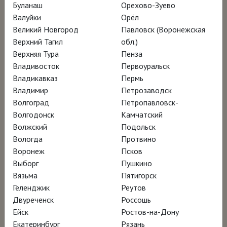
Буланаш
Орехово-Зуево
Валуйки
Орёл
К 500-летию с года смерти Иеронима Босха
Великий Новгород
Павловск (Воронежская
всемирно известный Музей Прадо в
Верхний Тагил
обл.)
Верхняя Тура
Пенза
Мадриде заказал режиссёру Хосе Луису
Владивосток
Первоуральск
Лопес-Линаресу фильм о бесспорном
Владикавказ
Пермь
шедевре из музейного собрания – триптихе
Владимир
Петрозаводск
«Сад земных наслаждений». Бесчисленные
Волгоград
Петропавловск-
Волгодонск
Камчатский
тайны, спрятанные в этом произведении, в
Волжский
Подольск
фильме разгадывают искусствоведы и
Вологда
Протвино
писатели, музыканты и философы. В
Воронеж
Псков
фантазийном мире, созданном художником,
Выборг
Пушкино
Вязьма
Пятигорск
«Сад земных наслаждений» занимает
Геленджик
Реутов
особое место: это образ целого
Двуреченск
Россошь
мироздания, ведь на разных створках
Ейск
Ростов-на-Дону
изображены и создание Богом мира и
Екатеринбург
Рязань