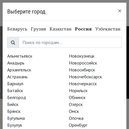
×
Выберите город
Краснодар
Беларусь
Грузия
Казахстан
Россия
Узбекистан
Альметьевск
Новокузнецк
Анадырь
Новороссийск
Архангельск
Новосибирск
Астрахань
Новочебоксарск
Барнаул
Новочеркасск
Батайск
Норильск
Белгород
Обнинск
Бийск
Озёрск
Бескомпромиссный
Брянск
Омск
Бугульма
Опочка
Клиффорд Стилл
Бузулук
Оренбург