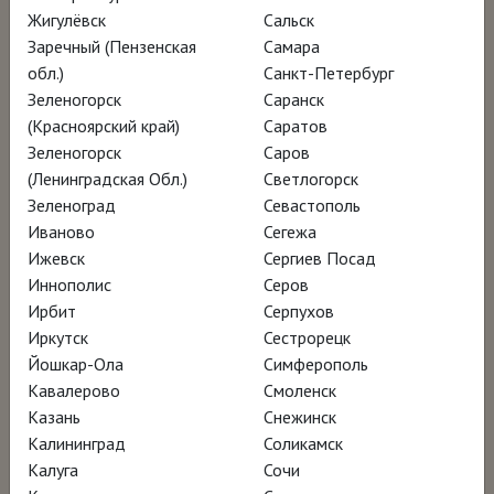
Сейчас Клиффорд Стилл – один из самых
Жигулёвск
Сальск
дорогих американских художников ХХ века:
Заречный (Пензенская
Самара
в 2011 году его композиция «1949-А №1»
обл.)
Санкт-Петербург
Зеленогорск
Саранск
ушла с молотка на аукционе «Сотбис» за
(Красноярский край)
Саратов
почти 62 миллиона долларов.
Зеленогорск
Саров
(Ленинградская Обл.)
Светлогорск
Фильм «Бескомпромиссный Клиффорд
Зеленоград
Севастополь
Иваново
Сегежа
Стилл» – это портрет художника,
Ижевск
Сергиев Посад
вдохновлённый его несгибаемым
Иннополис
Серов
характером и пламенеющей живописью, и
Ирбит
Серпухов
рассказ об уникальном музее Стилла в
Иркутск
Сестрорецк
Йошкар-Ола
Симферополь
Денвере, хранящем около 94 процентов
Кавалерово
Смоленск
его наследия.
Казань
Снежинск
Калининград
Соликамск
Калуга
Сочи
НАГРАДЫ