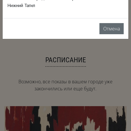
2019, США, 77 мин.
Нижний Тагил
документальный, биография, искусство
Язык: английский
Перевод: русский закадровый перевод
18+
Отмена
РАСПИСАНИЕ
Возможно, все показы в вашем городе уже
закончились или еще будут.