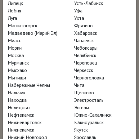
Липецк
Усть-Лабинск
Лобня
Уфа
Луга
Ухта
Магнитогорск
Фрязино
Медведево (Марий Эл)
Хабаровск
Миасс
Чапаевск
Морки
Чебоксары
Москва
Челябинск
Мурманск
Череповец
Мысхако
Черкесск
Мытищи
Черноголовка
Набережные Челны
Чита
Нальчик
Щёлково
Находка
Электросталь
Нелидово
Энгельс
Нефтекамск
Южно-Сахалинск
Нижневартовск
Южноуральск
Нижнекамск
Якутск
Нижний Новгород
Ярославль