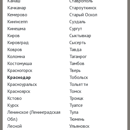
Канаш
Ставрополь
Качканар
Староуткинск
Кинофестиваль Doc NYC – участник
Кемерово
Старый Оскол
Кингисепп
Суздаль
программы
Кинешма
Сургут
Международный кинофестиваль в Майами
Киров
Сыктывкар
– участник программы
Кировград
Сысерть
Ковров
Тавда
Коломна
Таганрог
Смотреть онлайн за 370 ₽
Костомукша
Тамбов
Красногорск
Тверь
Краснодар
Тобольск
Красноуральск
Тольятти
Красноярск
Томск
Кстово
Троицк
Курск
Туапсе
Ленинское (Ленинградская
Тула
Обл.)
Тюмень
Лесной
Ульяновск