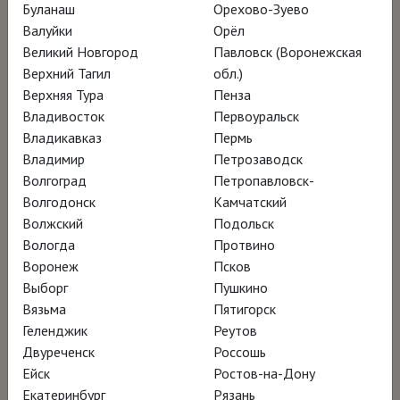
Буланаш
Орехово-Зуево
Режиссёр Деннис Шолль
Валуйки
Орёл
Великий Новгород
Павловск (Воронежская
Верхний Тагил
обл.)
Когда в 1947 году на выставке в Сан-
Верхняя Тура
Пенза
Франциско были показаны абстрактные
Владивосток
Первоуральск
полотна Клиффорда Стилла, созданные при
Владикавказ
Пермь
Владимир
Петрозаводск
помощи мастихина, все, по словам
Марка
Волгоград
Петропавловск-
Ротко
, «лишились дара речи». Стилл
Волгодонск
Камчатский
вместе с Ротко, Джексоном Поллоком и
Волжский
Подольск
Барнеттом Ньюманом, нередко представал
Вологда
Протвино
Воронеж
Псков
перед современниками одним из
Выборг
Пушкино
всадников арт-апокалипсиса. Однако
Вязьма
Пятигорск
именно он нередко отказывался от участия
Геленджик
Реутов
в совместных выставках и намеренно не
Двуреченск
Россошь
Ейск
Ростов-на-Дону
сближался с другими абстракционистами.
Екатеринбург
Рязань