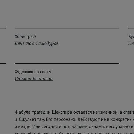
Хореограф
Ху
Вячеслав Самодуров
Эн
Художник по свету
Саймон Беннисон
Фабула трагедии Шекспира остается неизменной, а спек
и Джульетта». Его персонажи действуют не в конкретных
и везде. Или сегодня и под вашими окнами: неслучайно 
«парней и девушек с Уралмаша» — так писали о них в соц