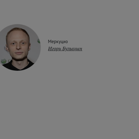
Меркуцио
Игорь Булыцын