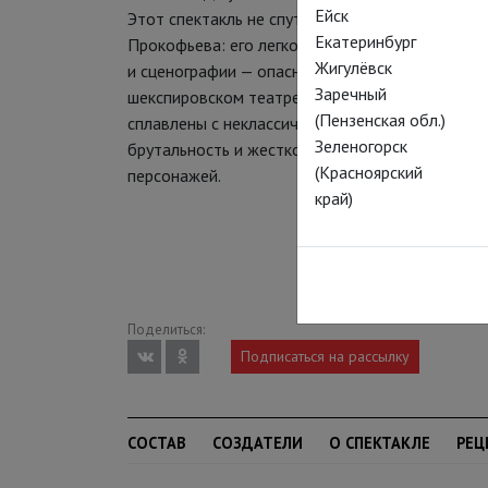
Ейск
Этот спектакль не спутаешь ни с одной из мно
Екатеринбург
Прокофьева: его легко узнать по костюмам (ca
Жигулёвск
и сценографии — опасно накрененная конструкц
Заречный
шекспировском театре «Глобус». И еще — по хо
(Пензенская обл.)
сплавлены с неклассическим танцевальным жар
Зеленогорск
брутальность и жесткость пластики скрывают з
(Красноярский
персонажей.
край)
Поделиться:
Подписаться на рассылку
СОСТАВ
СОЗДАТЕЛИ
О СПЕКТАКЛЕ
РЕЦ