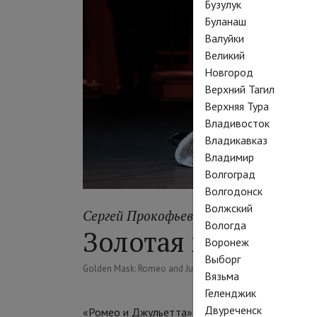
Бузулук
Буланаш
Валуйки
Великий
Новгород
Верхний Тагил
Верхняя Тура
Владивосток
Владикавказ
Владимир
Волгоград
Волгодонск
Волжский
Сергей Прокофьев
Вологда
Золотая маска: Р
Воронеж
Выборг
Golden Mask: Romeo and Juliet
Вязьма
Геленджик
Двуреченск
«Ромео и Джульетта» Вячеслава Самодурова ст