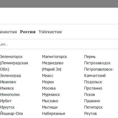
нал
Репертуар
Спецпроекты
Онлайн
азахстан
Россия
Узбекистан
Зеленогорск
Магнитогорск
Пермь
(Ленинградская
Медведево
Петрозаводск
Обл.)
(Марий Эл)
Петропавловск-
Зеленоград
Миасс
Камчатский
Иваново
Морки
Подольск
Ижевск
Москва
Протвино
Иннополис
Мурманск
Псков
Ирбит
Мысхако
Пушкино
Иркутск
Мытищи
Пятигорск
Йошкар-Ола
Набережные
Реутов