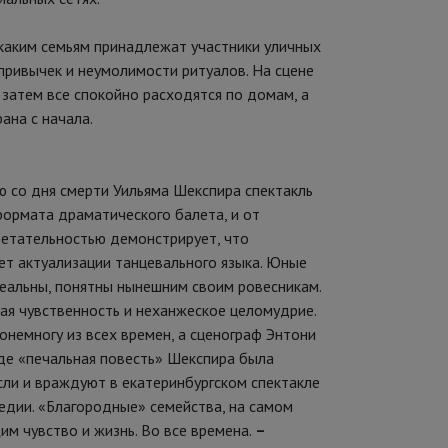
 каким семьям принадлежат участники уличных
привычек и неумолимости ритуалов. На сцене
 затем все спокойно расходятся по домам, а
ана с начала.
 со дня смерти Уильяма Шекспира спектакль
формата драматического балета, и от
ретательностью демонстрирует, что
ет актуализации танцевального языка. Юные
еальны, понятны нынешним своим ровесникам.
ая чувственность и неханжеское целомудрие.
немногу из всех времен, а сценограф Энтони
где «печальная повесть» Шекспира была
Если и враждуют в екатеринбургском спектакле
гедии. «Благородные» семейства, на самом
м чувство и жизнь. Во все времена.
–