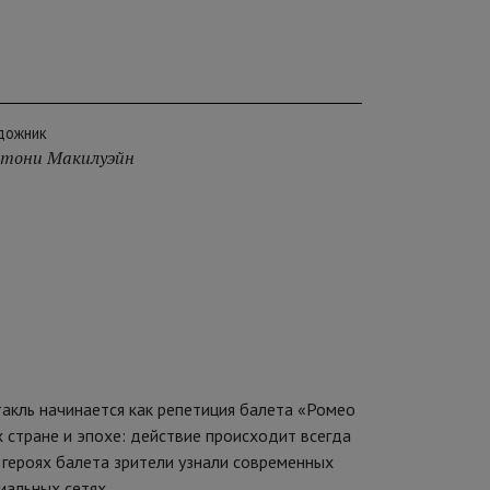
дожник
тони Макилуэйн
такль начинается как репетиция балета «Ромео
 стране и эпохе: действие происходит всегда
в героях балета зрители узнали современных
иальных сетях.