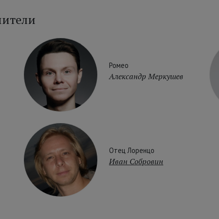
нители
Ромео
Александр Меркушев
Отец Лоренцо
Иван Собровин