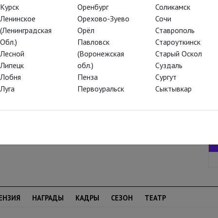
Курск
Оренбург
Соликамск
гочисленных постановок балета
Ленинское
Орехово-Зуево
Сочи
sual с фрагментами полотен Возрождения)
(Ленинградская
Орёл
Ставрополь
ия красного цвета напоминает о
Обл.)
Павловск
Староуткинск
реографическому языку: классические па
Лесной
(Воронежская
Старый Оскол
гоном и поданы во взвинченном темпе,
Липецк
обл.)
Суздаль
а собой хрупкость и уязвимость
Лобня
Пенза
Сургут
Луга
Первоуральск
Сыктывкар
ЕНЗИЯ
НАГРАДЫ
КАДРЫ
СЕЗОН
ТЕАТР