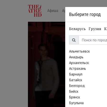
Афиша
Арт-лекторий в кино
Жур
Выберите город
Беларусь
Грузия
К
Альметьевск
Анадырь
Архангельск
Астрахань
Барнаул
Батайск
Белгород
Бийск
Брянск
Бугульма