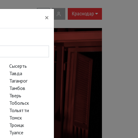
RU
|
EN
Краснодар
×
Сысерть
Тавда
Таганрог
Тамбов
Тверь
Тобольск
Тольятти
Томск
Троицк
Туапсе