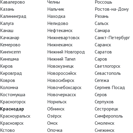
Кавалерово
Челны
Россошь
Казань
Нальчик
Ростов-на-Дону
Калининград
Находка
Рязань
Калуга
Нелидово
Сальск
Канаш
Нефтекамск
Самара
Качканар
Нижневартовск
Санкт-Петербург
Кемерово
Нижнекамск
Саранск
Кингисепп
Нижний Новгород
Саратов
Кинешма
Нижний Тагил
Саров
Киров
Новокузнецк
Светлогорск
Кировград
Новороссийск
Севастополь
Ковров
Новосибирск
Сегежа
Коломна
Новочебоксарск
Сергиев Посад
Костомукша
Новочеркасск
Серов
омео и Джульетта
Красногорск
Норильск
Серпухов
Краснодар
Обнинск
Сестрорецк
Красноуральск
Озёрск
Симферополь
Красноярск
Омск
Смоленск
Кстово
Опочка
Снежинск
ал визитной карточкой театра и труппы.