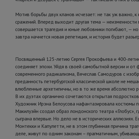
Мотив борьбы двух кланов исчезает: не так уж важно, к
сражений. Вперед выходит другая тема — неизменности 
совершается трагедия и юные любовники погибают, — но
завтра начнется новая репетиция, и история будет разыгр
Посвященный 125-летию Сергея Прокофьева и 400-летию
соединяет эпохи. Уйдя в своей самобытной версии и от 
современного радикализма, Вячеслав Самодуров с изоб
преданность петербургской классической школе не меша
влюбленные архетипичны, но в то же время абсолютно р
В их дуэтах органично сочетаются открытая подростков
Художник Ирэна Белоусова нафантазировала костюмы по
Макилуэйн создал образ лондонского театра «Глобус», 
сыграна впервые. Но дело не в исторических аллюзиях. 
Монтекки и Капулетти, не в этом глубинная причина тра
деле, живут по одним законам – прагматичным, убивающи