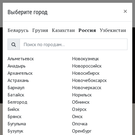
×
Выберите город
Краснодар
Беларусь
Грузия
Казахстан
Россия
Узбекистан
Альметьевск
Новокузнецк
Анадырь
Новороссийск
Архангельск
Новосибирск
Астрахань
Новочебоксарск
Барнаул
Новочеркасск
Батайск
Норильск
Белгород
Обнинск
Бийск
Озёрск
Канова
Брянск
Омск
Бугульма
Опочка
Бузулук
Оренбург
Режиссёр Франческо Инверницци