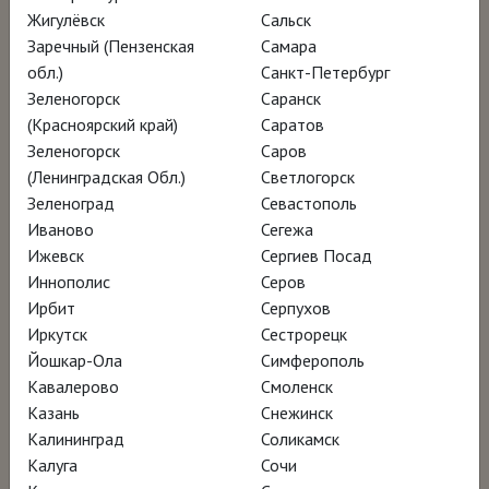
Жигулёвск
Сальск
начала XIX века. Режиссёр Франческо
Заречный (Пензенская
Самара
Инверницци и съёмочная группа фильма
обл.)
Санкт-Петербург
«Канова» отправляются вслед за мастером
Зеленогорск
Саранск
из его родного городка Поссаньо в
(Красноярский край)
Саратов
Зеленогорск
Саров
Венецию и затем в Рим, где скульптору
(Ленинградская Обл.)
Светлогорск
предстоит встретиться с самим
Зеленоград
Севастополь
Наполеоном.
Иваново
Сегежа
Ижевск
Сергиев Посад
Иннополис
Серов
Ирбит
Серпухов
Иркутск
Сестрорецк
Йошкар-Ола
Симферополь
Кавалерово
Смоленск
Казань
Снежинск
Калининград
Соликамск
Калуга
Сочи