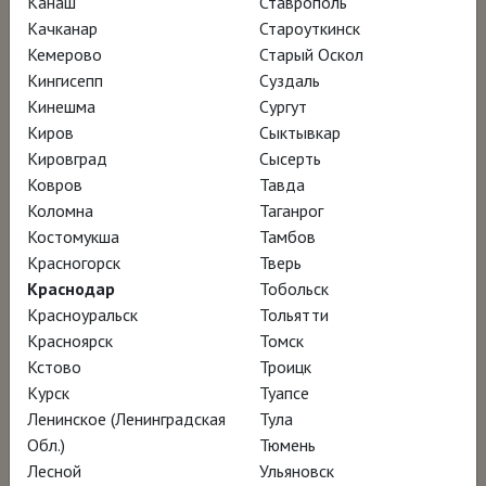
Канаш
Ставрополь
Качканар
Староуткинск
Кемерово
Старый Оскол
Кингисепп
Суздаль
Кинешма
Сургут
Киров
Сыктывкар
Кировград
Сысерть
Ковров
Тавда
Коломна
Таганрог
Костомукша
Тамбов
Красногорск
Тверь
Краснодар
Тобольск
Красноуральск
Тольятти
Красноярск
Томск
Кстово
Троицк
Курск
Туапсе
Ленинское (Ленинградская
Тула
Обл.)
Тюмень
Лесной
Ульяновск