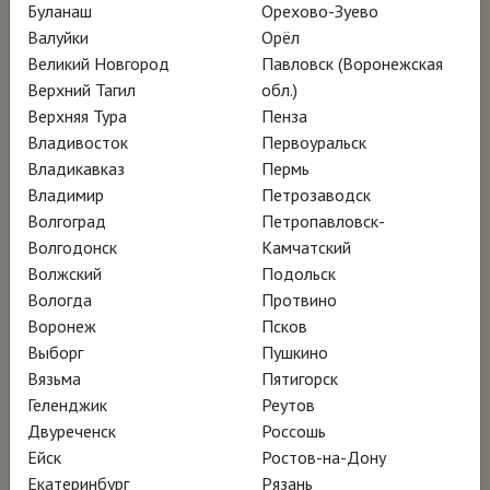
Буланаш
Орехово-Зуево
Валуйки
Орёл
Канова — скульптор, который посвятил всю
Великий Новгород
Павловск (Воронежская
жизнь поиску гармонии и идеального
Верхний Тагил
обл.)
Верхняя Тура
Пенза
начала в искусстве. Но в то же время он
Владивосток
Первоуральск
воспевал мир навсегда утраченный: будучи
Владикавказ
Пермь
выходцем из Венеции, Антонио Канова в 40
Владимир
Петрозаводск
лет пережил падение Венецианской
Волгоград
Петропавловск-
Волгодонск
Камчатский
республики и стал последним крупным
Волжский
Подольск
венецианским мастером. Своим искусством
Вологда
Протвино
он пытался остановить время, и главной
Воронеж
Псков
идеей его произведений стала идея
Выборг
Пушкино
Вязьма
Пятигорск
красоты, не имеющей начала и конца.
Геленджик
Реутов
Канова сумел объединить восхищение
Двуреченск
Россошь
греческой Античностью и современность,
Ейск
Ростов-на-Дону
остроту переломной эпохи конца XVIII —
Екатеринбург
Рязань