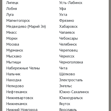
Липецк
Усть-Лабинск
2019, Италия, 96 мин.
Лобня
Уфа
документальный фильм
Луга
Ухта
Язык: итальянский
Перевод: русский закадровый перевод
Магнитогорск
Фрязино
12+
Медведево (Марий Эл)
Хабаровск
Миасс
Чапаевск
Морки
Чебоксары
Москва
Челябинск
Мурманск
Череповец
РАСПИСАНИЕ
Мысхако
Черкесск
Мытищи
Черноголовка
Набережные Челны
Чита
Возможно, все показы в вашем городе уже
Нальчик
Щёлково
закончились или еще будут.
Находка
Электросталь
Нелидово
Энгельс
Нефтекамск
Южно-Сахалинск
Нижневартовск
Южноуральск
Нижнекамск
Якутск
Нижний Новгород
Ярославль